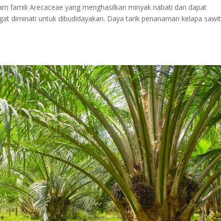
alam famili Arecaceae yang menghasilkan minyak nabati dan dapat
sangat diminati untuk dibudidayakan. Daya tarik penanaman kelapa sawi